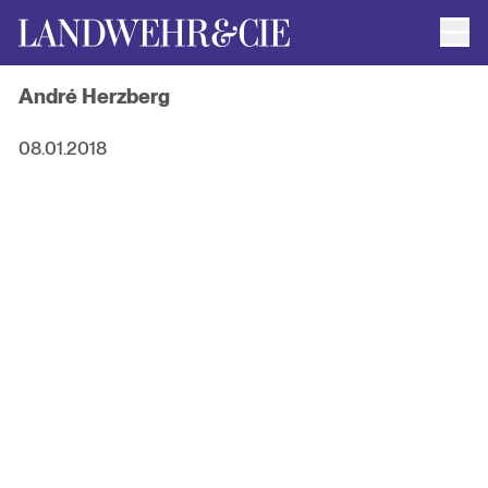
Men
AUTOR*INNEN
André Herzberg
AKTUELLE TITEL
FILMRECHTE
ANFRAGEN / IMPRESSUM
08.01.2018