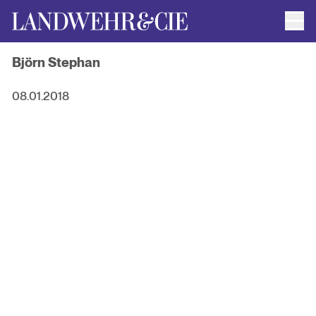
Men
AUTOR*INNEN
Björn Stephan
AKTUELLE TITEL
FILMRECHTE
ANFRAGEN / IMPRESSUM
08.01.2018