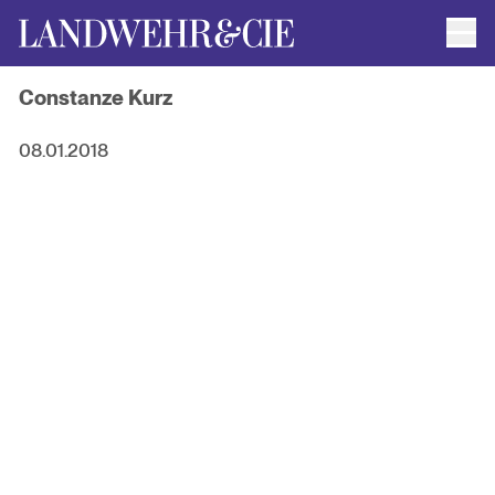
Men
AUTOR*INNEN
Constanze Kurz
AKTUELLE TITEL
FILMRECHTE
ANFRAGEN / IMPRESSUM
08.01.2018