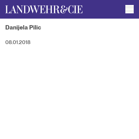
Men
AUTOR*INNEN
Danijela Pilic
AKTUELLE TITEL
FILMRECHTE
ANFRAGEN / IMPRESSUM
08.01.2018