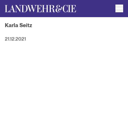
Men
AUTOR*INNEN
Karla Seitz
AKTUELLE TITEL
FILMRECHTE
ANFRAGEN / IMPRESSUM
21.12.2021