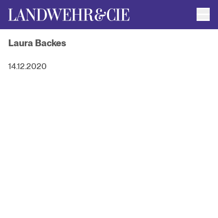
Men
AUTOR*INNEN
Laura Backes
AKTUELLE TITEL
FILMRECHTE
ANFRAGEN / IMPRESSUM
14.12.2020