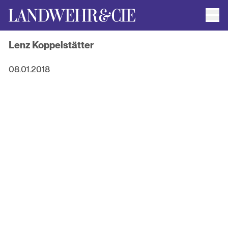
Men
AUTOR*INNEN
Lenz Koppelstätter
AKTUELLE TITEL
FILMRECHTE
ANFRAGEN / IMPRESSUM
08.01.2018