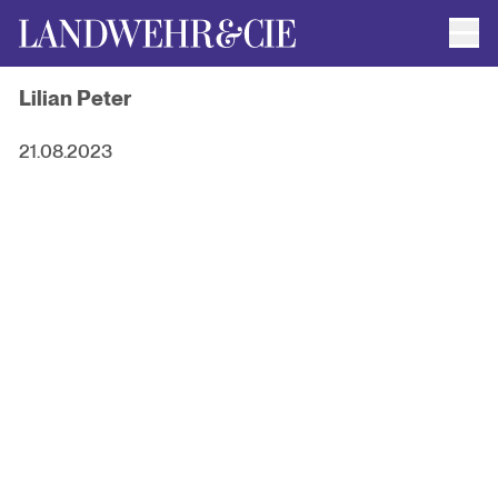
Men
AUTOR*INNEN
Lilian Peter
AKTUELLE TITEL
FILMRECHTE
ANFRAGEN / IMPRESSUM
21.08.2023