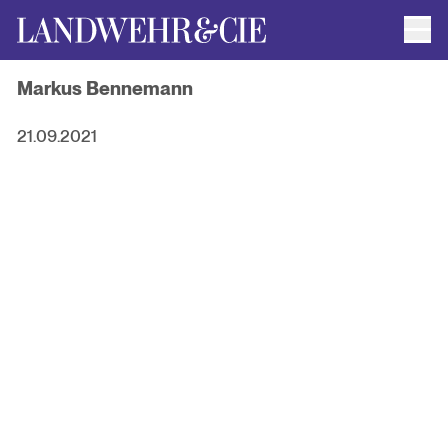
Men
AUTOR*INNEN
Markus Bennemann
AKTUELLE TITEL
FILMRECHTE
ANFRAGEN / IMPRESSUM
21.09.2021