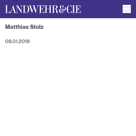
Men
AUTOR*INNEN
Matthias Stolz
AKTUELLE TITEL
FILMRECHTE
ANFRAGEN / IMPRESSUM
08.01.2018