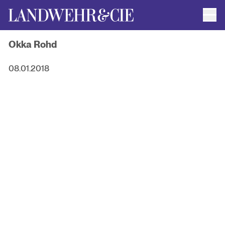
Men
AUTOR*INNEN
Okka Rohd
AKTUELLE TITEL
FILMRECHTE
ANFRAGEN / IMPRESSUM
08.01.2018