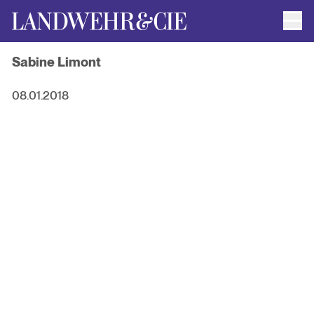
Men
AUTOR*INNEN
Sabine Limont
AKTUELLE TITEL
FILMRECHTE
ANFRAGEN / IMPRESSUM
08.01.2018