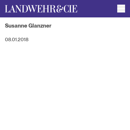
Men
AUTOR*INNEN
Susanne Glanzner
AKTUELLE TITEL
FILMRECHTE
ANFRAGEN / IMPRESSUM
08.01.2018