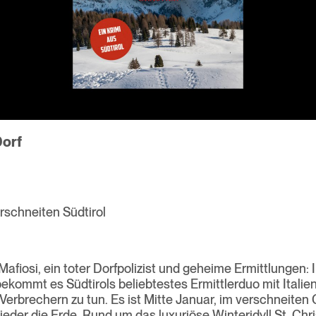
Dorf
rschneiten Südtirol
afiosi, ein toter Dorfpolizist und geheime Ermittlungen: 
bekommt es Südtirols beliebtestes Ermittlerduo mit Italie
 Verbrechern zu tun. Es ist Mitte Januar, im verschneiten
ieder die Erde. Rund um das luxuriöse Winteridyll St. Chr