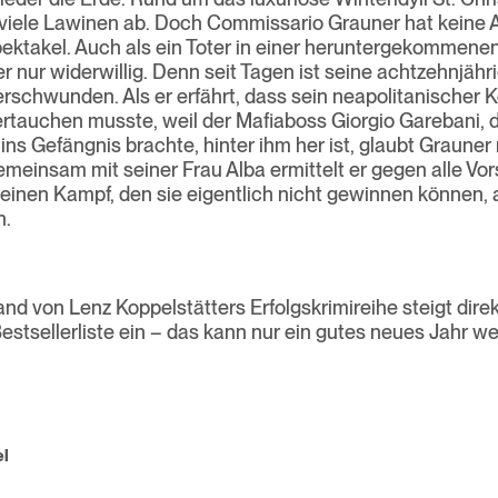
viele Lawinen ab. Doch Commissario Grauner hat keine 
ektakel. Auch als ein Toter in einer heruntergekommenen
 er nur widerwillig. Denn seit Tagen ist seine achtzehnjähr
erschwunden. Als er erfährt, dass sein neapolitanischer K
rtauchen musste, weil der Mafiaboss Giorgio Garebani, 
 ins Gefängnis brachte, hinter ihm her ist, glaubt Grauner
emeinsam mit seiner Frau Alba ermittelt er gegen alle Vor
n einen Kampf, den sie eigentlich nicht gewinnen können, 
n.
nd von Lenz Koppelstätters Erfolgskrimireihe steigt direk
estsellerliste ein – das kann nur ein gutes neues Jahr w
gation
el