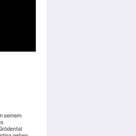
In seinem
ns
 Grödental
istina gehen