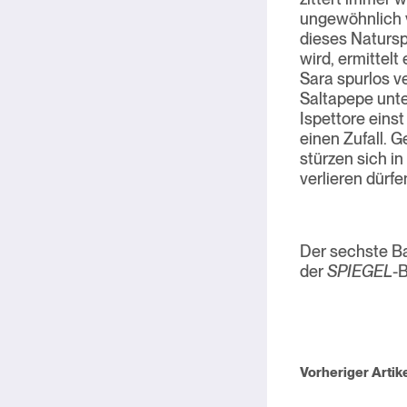
ungewöhnlich 
dieses Natursp
wird, ermittelt
Sara spurlos v
Saltapepe unte
Ispettore einst
einen Zufall. G
stürzen sich i
verlieren dürfe
Der sechste Ba
der
SPIEGEL
-B
Beitragsnavi
Vorheriger Artik