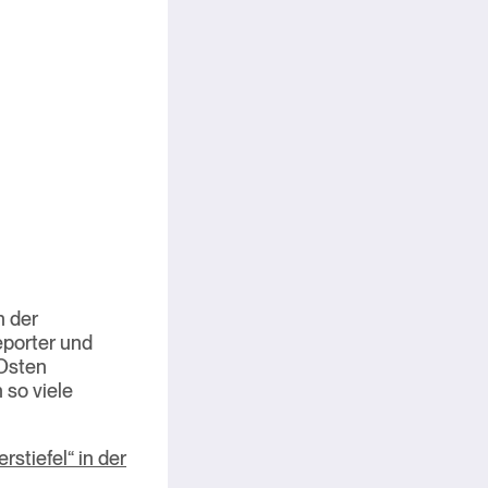
n der
eporter und
 Osten
 so viele
stiefel“ in der