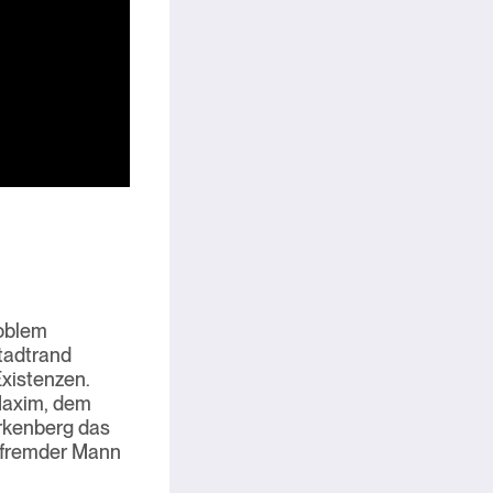
roblem
Stadtrand
xistenzen.
 Maxim, dem
irkenberg das
in fremder Mann