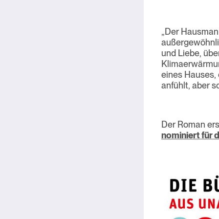
„Der Hausmann“
außergewöhnlic
und Liebe, übe
Klimaerwärmung
eines Hauses, e
anfühlt, aber 
Der Roman ersc
nominiert für d