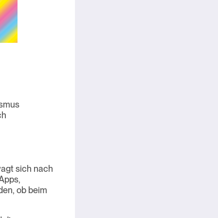
ismus
ch
wagt sich nach
-Apps,
nden, ob beim