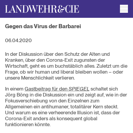
Men
AUTOR*INNEN
Gegen das Virus der Barbarei
AKTUELLE TITEL
FILMRECHTE
ANFRAGEN / IMPRESSUM
06.04.2020
In der Diskussion über den Schutz der Alten und
Kranken, über den Corona-Exit zugunsten der
Wirtschaft, geht es um buchstäblich alles. Zuletzt um die
Frage, ob wir human und liberal bleiben wollen – oder
unsere Menschlichkeit verlieren.
In einem
Gastbeitrag für den
SPIEGEL
schaltet sich
Jörg Böng in die Diskussion ein und zeigt auf, wie in der
Fokusverschiebung von den Einzelnen zum
Allgemeinen ein antihumaner, totalitärer Kern steckt.
Und warum es eine verheerende Illusion ist, dass der
Corona-Exit anders als konsequent global
funktionieren könnte.