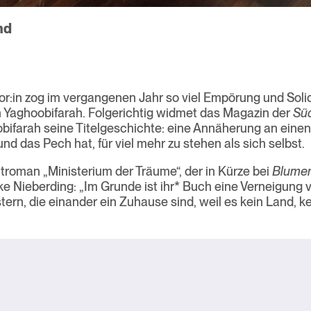
nd
r:in zog im vergangenen Jahr so viel Empörung und Solida
Yaghoobifarah. Folgerichtig widmet das Magazin der
Sü
bifarah seine Titelgeschichte: eine Annäherung an eine
nd das Pech hat, für viel mehr zu stehen als sich selbst.
roman „Ministerium der Träume“, der in Kürze bei
Blume
ke Nieberding: „Im Grunde ist ihr* Buch eine Verneigung v
rn, die einander ein Zuhause sind, weil es kein Land, ke
gation
el