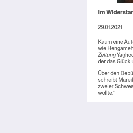
Im Widersta
29.01.2021
Kaum eine Auto
wie Hengameh 
Zeitung
Yaghoo
der das Glück u
Über den Debüt
schreibt Marei
zweier Schweste
wollte.“
Beitragsnavi
Vorheriger Artik