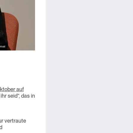
ktober auf
r seid“, das in
ur vertraute
d