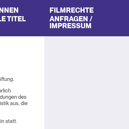
INNEN
FILMRECHTE
E TITEL
ANFRAGEN /
IMPRESSUM
ftung.
rlich
ndungen des
tik aus, die
n statt.