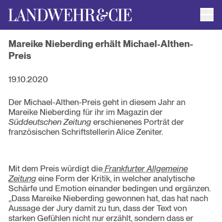
Men
AUTOR*INNEN
Mareike Nieberding erhält Michael-Althen-
AKTUELLE TITEL
Preis
FILMRECHTE
ANFRAGEN / IMPRESSUM
19.10.2020
Der Michael-Althen-Preis geht in diesem Jahr an
Mareike Nieberding für ihr im Magazin der
Süddeutschen Zeitung
erschienenes Porträt der
französischen Schriftstellerin Alice Zeniter.
Mit dem Preis würdigt die
Frankfurter Allgemeine
Zeitung
eine Form der Kritik, in welcher analytische
Schärfe und Emotion einander bedingen und ergänzen.
„Dass Mareike Nieberding gewonnen hat, das hat nach
Aussage der Jury damit zu tun, dass der Text von
starken Gefühlen nicht nur erzählt, sondern dass er