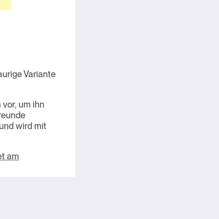
aurige Variante
 vor, um ihn
Freunde
und wird mit
et am