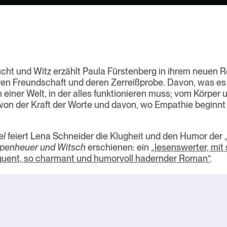
cht und Witz erzählt Paula Fürstenberg in ihrem neuen 
en Freundschaft und deren Zerreißprobe. Davon, was es h
n einer Welt, in der alles funktionieren muss; vom Körper 
on der Kraft der Worte und davon, wo Empathie beginnt
el
feiert Lena Schneider die Klugheit und den Humor der „
penheuer und Witsch
erschienen: ein
„lesenswerter, mit 
quent, so charmant und humorvoll hadernder Roman“
.
gation
el