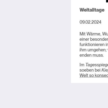
Weltalltage
09.02.2024
Mit Wärme, Wu
einer besonder
funktionieren i
ihm umgehen; v
enden muss.
Im
Tagesspieg
soeben bei
Kie
Welt so konse
Beitragsnavi
Vorheriger Artik