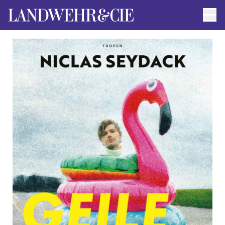
Men
AUTOR*INNEN
AKTUELLE TITEL
FILMRECHTE
ANFRAGEN / IMPRESSUM