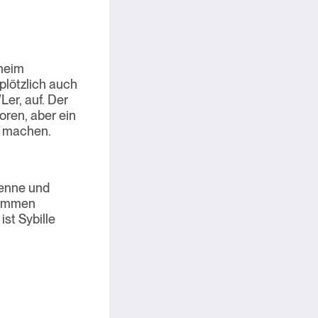
nheim
plötzlich auch
er, auf. Der
ren, aber ein
machen.
ienne und
rammen
ist Sybille